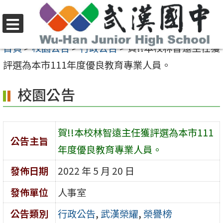
跳
至
選
主
首頁
>
校園公告
>
行政公告
>
賀!!本校林智遠主任獲
單
要
評選為本市111年度優良教育專業人員。
內
校園公告
容
區
賀!!本校林智遠主任獲評選為本市111
公告主旨
年度優良教育專業人員。
發佈日期
2022 年 5 月 20 日
發佈單位
人事室
公告類別
行政公告
,
武漢榮耀
,
榮譽榜