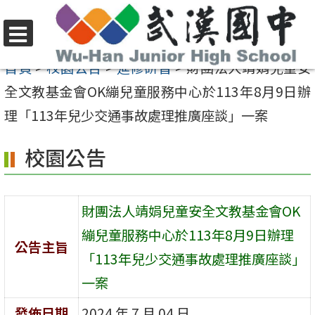
跳
至
選
主
首頁
>
校園公告
>
進修研習
>
財團法人靖娟兒童安
單
要
全文教基金會OK繃兒童服務中心於113年8月9日辦
內
理「113年兒少交通事故處理推廣座談」一案
容
校園公告
區
財團法人靖娟兒童安全文教基金會OK
繃兒童服務中心於113年8月9日辦理
公告主旨
「113年兒少交通事故處理推廣座談」
一案
發佈日期
2024 年 7 月 04 日