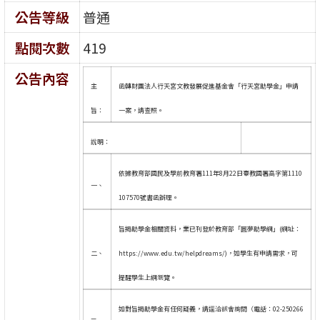
公告等級
普通
點閱次數
419
公告內容
主
函轉財團法人行天宮文教發展促進基金會「行天宮助學金」申請
旨：
一案，請查照。
說明：
依據教育部國民及學前教育署111年8月22日臺教國署高字第1110
一、
107570號書函辦理。
旨揭助學金相關資料，業已刊登於教育部「圓夢助學網」(網址：
二、
https://www.edu.tw/helpdreams/)，如學生有申請需求，可
提醒學生上網瀏覽。
如對旨揭助學金有任何疑義，請逕洽該會詢問（電話：02-250266