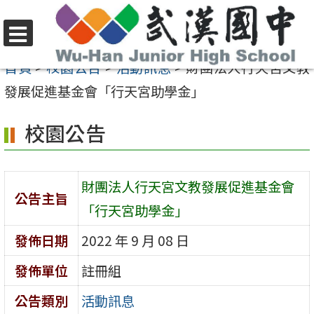
跳
至
選
主
首頁
>
校園公告
>
活動訊息
>
財團法人行天宮文教
單
要
發展促進基金會「行天宮助學金」
內
校園公告
容
區
財團法人行天宮文教發展促進基金會
公告主旨
「行天宮助學金」
發佈日期
2022 年 9 月 08 日
發佈單位
註冊組
公告類別
活動訊息