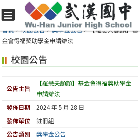
跳
至
選
主
首頁
>
校園公告
>
獎學金公告
>
【羅慧夫顱顏】基
單
要
金會得福獎助學金申請辦法
內
校園公告
容
區
【羅慧夫顱顏】基金會得福獎助學金
公告主旨
申請辦法
發佈日期
2024 年 5 月 28 日
發佈單位
註冊組
公告類別
獎學金公告