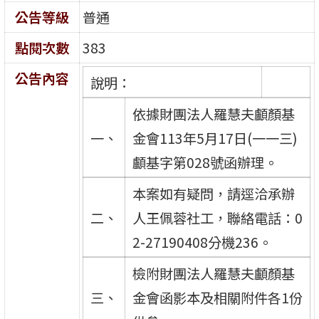
公告等級
普通
點閱次數
383
公告內容
說明：
依據財團法人羅慧夫顱顏基
一、
金會113年5月17日(一一三)
顱基字第028號函辦理。
本案如有疑問，請逕洽承辦
二、
人王佩蓉社工，聯絡電話：0
2-27190408分機236。
檢附財團法人羅慧夫顱顏基
三、
金會函影本及相關附件各1份