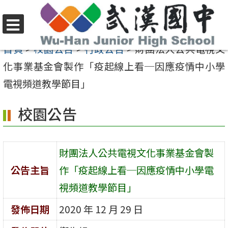
跳
至
選
主
首頁
>
校園公告
>
行政公告
>
財團法人公共電視文
單
要
化事業基金會製作「疫起線上看─因應疫情中小學
內
電視頻道教學節目」
容
校園公告
區
財團法人公共電視文化事業基金會製
公告主旨
作「疫起線上看─因應疫情中小學電
視頻道教學節目」
發佈日期
2020 年 12 月 29 日