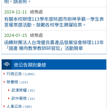
明，請查照。
2024-12-11
總務處
有關本校辦理113學年度桃園市廚神爭霸－學生表
意權票選活動，鼓勵各校學生踴躍投票。
2024-07-15
總務處
函轉財團法人台灣優良農產品發展協會辦理113年
「國產 豬肉教學教師研習班」活動簡章
依公告類別彙總
行政公告
( 5,899 )
榮譽榜
( 154 )
武漢榮耀
( 30 )
武中豪傑
( 16 )
人事公告
( 589 )