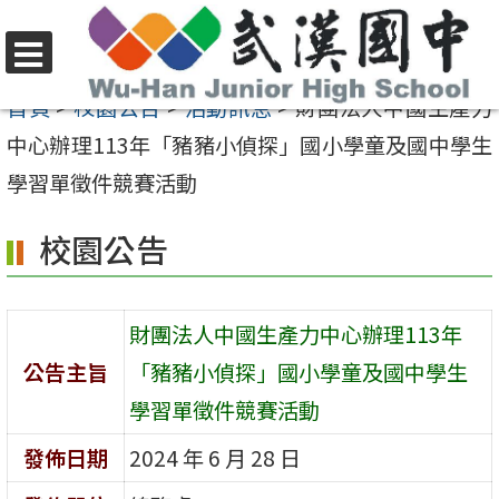
跳
至
選
主
首頁
>
校園公告
>
活動訊息
>
財團法人中國生產力
單
要
中心辦理113年「豬豬小偵探」國小學童及國中學生
內
學習單徵件競賽活動
容
校園公告
區
財團法人中國生產力中心辦理113年
公告主旨
「豬豬小偵探」國小學童及國中學生
學習單徵件競賽活動
發佈日期
2024 年 6 月 28 日