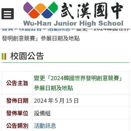
跳
至
選
主
首頁
>
校園公告
>
活動訊息
>
變更「2024韓國世界
單
要
發明創意競賽」參展日期及地點
內
校園公告
容
區
變更「2024韓國世界發明創意競賽」
公告主旨
參展日期及地點
發佈日期
2024 年 5 月 15 日
發佈單位
設備組
公告類別
活動訊息