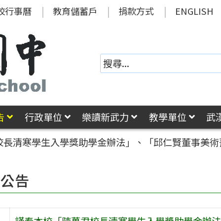
校行事曆
教育儲蓄戶
捐款方式
ENGLISH
告
行政單位
樂讀新武力
教學單位
武
校長清寒學生入學獎助學金辦法」、「邱仁賢董事美術
園公告
謹奉本校「陳萬君校長清寒學生入學獎助學金辦法