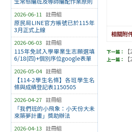
生常態編班及導師編配作業原則
2026-06-11
註冊組
原民局LINE官方帳號已於115年
3月正式上線
相關附
2026-06-03
註冊組
【2
115年免試入學畢業生志願選填
6/18(四)+個別序位google表單
【2
2026-05-04
註冊組
【114-2學生名條】各班學生名
條與成績登記表1150505
2026-04-27
註冊組
「我們班的小飛象：小天份大未
來築夢計畫」獎助辦法
2026-04-13
註冊組