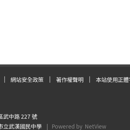
網站安全政策
著作權聲明
本站使用正體
武中路 227 號
市立武漢國民中學
| Powered by
NetView