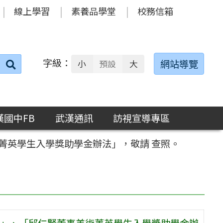
線上學習
素養品學堂
校務信箱
字級：
送出
網站導覽
小
預設
大
搜
尋：
漢國中FB
武漢通訊
訪視宣導專區
菁英學生入學獎助學金辦法」，敬請 查照。
」、「邱仁賢董事美術菁英學生入學獎助學金辦