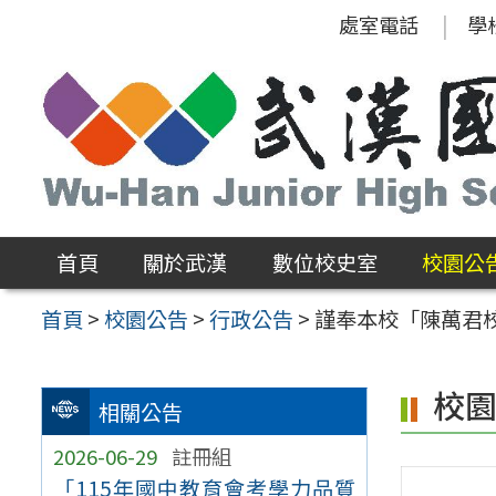
跳
處室電話
學
至
主
要
內
容
區
首頁
關於武漢
數位校史室
校園公
首頁
>
校園公告
>
行政公告
>
謹奉本校「陳萬君
校
相關公告
2026-06-29
註冊組
「115年國中教育會考學力品質