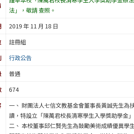
旨
法」，敬請 查照。
期
2019 年 11 月 18 日
位
註冊組
別
行政公告
級
普通
數
674
容
一、 財團法人七信文教基金會董事長黃誠先生為
讀，特設立「陳萬君校長清寒學生入學獎助學金」
二、 本校董事邱仁賢先生為鼓勵美術成績優異學