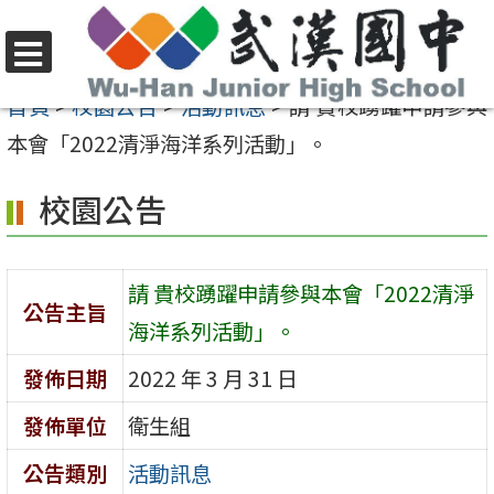
跳
至
選
主
首頁
>
校園公告
>
活動訊息
>
請 貴校踴躍申請參與
單
要
本會「2022清淨海洋系列活動」。
內
校園公告
容
區
請 貴校踴躍申請參與本會「2022清淨
公告主旨
海洋系列活動」。
發佈日期
2022 年 3 月 31 日
發佈單位
衛生組
公告類別
活動訊息