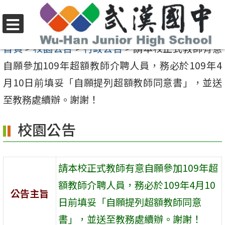
跳
至
選
主
首頁
>
校園公告
>
行政公告
>
請本校正式教師有意
單
要
自願參加109年超額教師介聘人員，務必於109年4
內
月10日前填妥「自願提列超額教師同意書」，並送
容
至教務處續辦。謝謝！
區
校園公告
請本校正式教師有意自願參加109年超
額教師介聘人員，務必於109年4月10
公告主旨
日前填妥「自願提列超額教師同意
書」，並送至教務處續辦。謝謝！