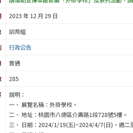
期
2023 年 12 月 29 日
位
訓育組
別
行政公告
級
普通
數
285
容
說明：
一、 展覽名稱：外掛學校。
二、 地址：桃園市八德區介壽路1段728號5樓。
三、 日期：2024/1/19(五)~2024/4/7(日)，週