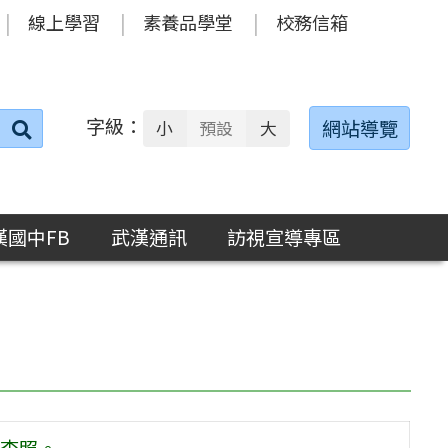
線上學習
素養品學堂
校務信箱
字級：
送出
網站導覽
小
預設
大
搜
尋：
漢國中FB
武漢通訊
訪視宣導專區
查照。