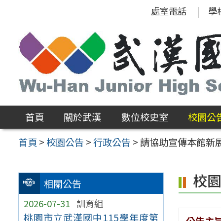
跳
處室電話
學
至
主
要
內
容
區
首頁
關於武漢
數位校史室
校園公
首頁
>
校園公告
>
行政公告
>
請協助宣傳本館新
校
相關公告
2026-07-31
訓育組
桃園市立武漢國中115學年度第
公告主