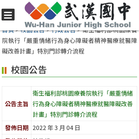
跳
至
選
主
首頁
>
校園公告
>
行政公告
>
衛生福利部桃園療養
單
要
院執行「嚴重情緒行為身心障礙者精神醫療就醫障
內
礙改善計畫」特別門診轉介流程
容
校園公告
區
衛生福利部桃園療養院執行「嚴重情緒
公告主旨
行為身心障礙者精神醫療就醫障礙改善
計畫」特別門診轉介流程
發佈日期
2022 年 3 月 04 日