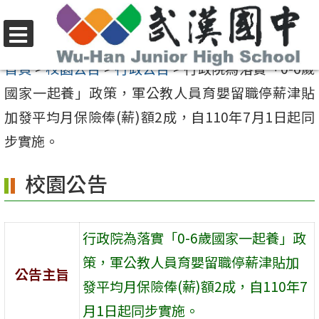
跳
至
選
主
首頁
>
校園公告
>
行政公告
>
行政院為落實「0-6歲
單
要
國家一起養」政策，軍公教人員育嬰留職停薪津貼
內
加發平均月保險俸(薪)額2成，自110年7月1日起同
容
步實施。
區
校園公告
行政院為落實「0-6歲國家一起養」政
策，軍公教人員育嬰留職停薪津貼加
公告主旨
發平均月保險俸(薪)額2成，自110年7
月1日起同步實施。