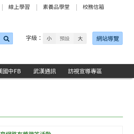
線上學習
素養品學堂
校務信箱
字級：
送出
網站導覽
小
預設
大
搜
尋：
漢國中FB
武漢通訊
訪視宣導專區
育網路有獎徵答活動