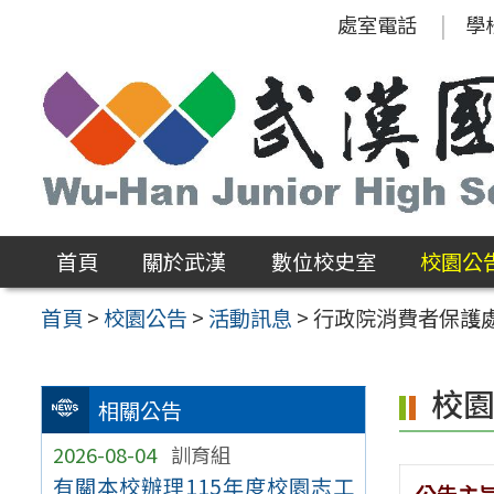
跳
處室電話
學
至
主
要
內
容
區
首頁
關於武漢
數位校史室
校園公
首頁
>
校園公告
>
活動訊息
>
行政院消費者保護
校
相關公告
2026-08-04
訓育組
有關本校辦理115年度校園志工
公告主