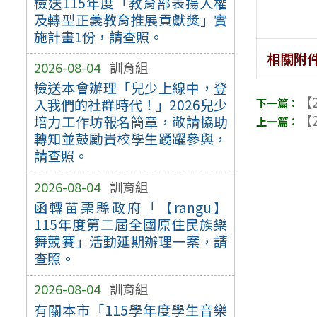
檢送115年度「教育部表揚人權
及轉型正義教育推展貢獻獎」實
施計畫1份，請查照。
相關附
2026-08-04
訓育組
檢送本會辦理「兒少上線中，登
【2
入我們的社群時代！」2026兒少
【2
培力工作坊報名簡章，敬請協助
轉知並鼓勵貴校學生踴躍參與，
請查照。
2026-08-04
訓育組
函轉苗栗縣政府「【rangu】
115年度第二屆全國原住民族樂
舞競賽」活動延期辦理一案，請
查照。
2026-08-04
訓育組
有關本市「115學年度學生音樂