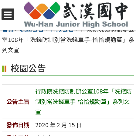
跳
至
選
主
首頁
>
校園公告
>
行政公告
>
行政院洗錢防制辦公
單
要
室108年「洗錢防制別當洗錢車手-恰恰規勸篇」系
內
列文宣
容
校園公告
區
行政院洗錢防制辦公室108年「洗錢防
公告主旨
制別當洗錢車手-恰恰規勸篇」系列文
宣
發佈日期
2020 年 2 月 15 日