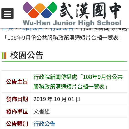
跳
至
選
主
首頁
>
校園公告
>
行政公告
>
行政院新聞傳播處
單
要
「108年9月份公共服務政策溝通短片合輯一覽表」
內
校園公告
容
區
行政院新聞傳播處「108年9月份公共
公告主旨
服務政策溝通短片合輯一覽表」
發佈日期
2019 年 10 月 01 日
發佈單位
文書組
公告類別
行政公告