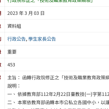
期
2023 年 3 月 03 日
位
資料組
別
行政公告
,
學生家長公告
級
重要
數
453
容
主旨： 函轉行政院修正之「技術及職業教育政策
說明：
一、 依據教育部112年2月22日臺教技(一)字第112
二、 本案依教育部函轉本市公私立各國中小，以