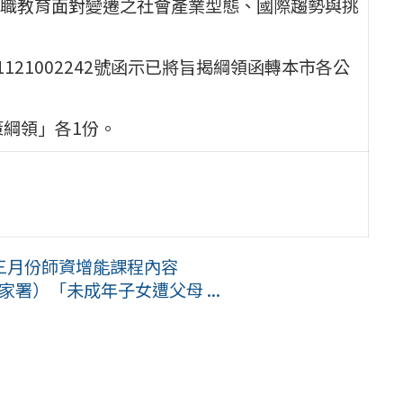
職教育面對變遷之社會產業型態、國際趨勢與挑
1121002242號函示已將旨揭綱領函轉本市各公
策綱領」各1份。
三月份師資增能課程內容
署）「未成年子女遭父母 ...