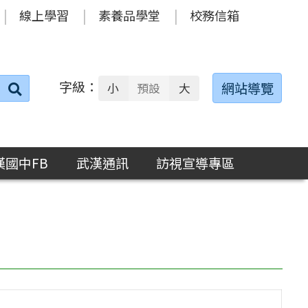
線上學習
素養品學堂
校務信箱
字級：
送出
網站導覽
小
預設
大
搜
尋：
漢國中FB
武漢通訊
訪視宣導專區