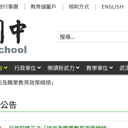
校行事曆
教育儲蓄戶
捐款方式
ENGLISH
告
行政單位
樂讀新武力
教學單位
武
術及職業教育政策綱領」
園公告
旨
行政院修正之「技術及職業教育政策綱領」