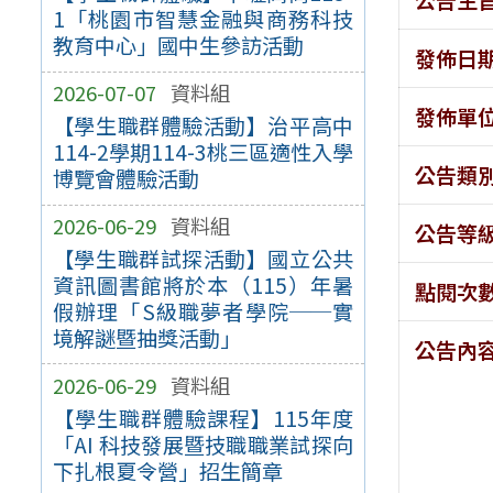
1「桃園市智慧金融與商務科技
教育中心」國中生參訪活動
發佈日
2026-07-07
資料組
發佈單
【學生職群體驗活動】治平高中
114-2學期114-3桃三區適性入學
公告類
博覽會體驗活動
2026-06-29
資料組
公告等
【學生職群試探活動】國立公共
資訊圖書館將於本（115）年暑
點閱次
假辦理「S級職夢者學院──實
境解謎暨抽獎活動」
公告內
2026-06-29
資料組
【學生職群體驗課程】115年度
「AI 科技發展暨技職職業試探向
下扎根夏令營」招生簡章