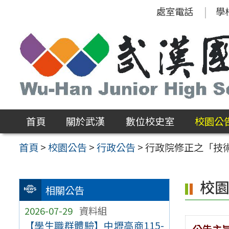
跳
處室電話
學
至
主
要
內
容
區
首頁
關於武漢
數位校史室
校園公
首頁
>
校園公告
>
行政公告
>
行政院修正之「技
校
相關公告
2026-07-29
資料組
【學生職群體驗】中壢高商115-
公告主