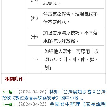
心失溫。
注意氣象報告，現場氣候不
(九)
佳不要戲水。
加強游泳漂浮技巧，不幸落
(十)
水保持冷靜放鬆。
如遇他人溺水，可應用「救
二、
溺五步：叫、叫、伸、拋、
划」
相關附件
【2024-04-26】
轉知「台灣展翅協會 X 台灣
微軟《數位素養與網路安全》國中小教 ...
【2024-04-25】
金甌女中辦理【家長說明