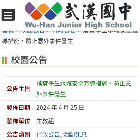
跳
至
選
主
首頁
>
校園公告
>
行政公告
>
落實學生水域安全宣
單
要
導措施，防止意外事件發生
內
校園公告
容
區
落實學生水域安全宣導措施，防止意
公告主旨
外事件發生
發佈日期
2024 年 4 月 25 日
發佈單位
生教組
公告類別
行政公告
,
活動訊息