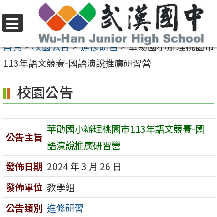
跳
至
選
主
首頁
>
校園公告
>
進修研習
>
華勛國小辦理桃園市
單
要
113年語文競賽-國語演說推廣研習營
內
校園公告
容
區
華勛國小辦理桃園市113年語文競賽-國
公告主旨
語演說推廣研習營
發佈日期
2024 年 3 月 26 日
發佈單位
教學組
公告類別
進修研習