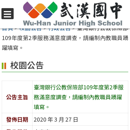
跳
至
選
主
首頁
>
校園公告
>
行政公告
>
臺灣銀行公教保險部
單
要
109年度第2季服務滿意度調查，請編制內教職員踴
內
躍填寫。
容
校園公告
區
臺灣銀行公教保險部109年度第2季服
公告主旨
務滿意度調查，請編制內教職員踴躍
填寫。
發佈日期
2020 年 3 月 27 日