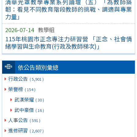
清華光罩教學專業系列論壇（五）「為教師築
韌：看見不同教育階段教師的挑戰、調適與專業
力量」
2026-07-14
教學組
115年桃園市正念專注力研習營 「正念、社會情
緒學習與生命教育(行政及教師梯次)」
依公告類別彙總
行政公告
( 5,901 )
榮譽榜
( 154 )
武漢榮耀
( 30 )
武中豪傑
( 16 )
人事公告
( 591 )
進修研習
( 2,607 )