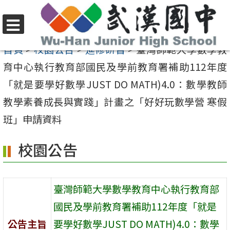
跳
至
選
主
首頁
>
校園公告
>
進修研習
>
臺灣師範大學數學教
單
要
育中心執行教育部國民及學前教育署補助112年度
內
「就是要學好數學JUST DO MATH)4.0：數學教師
容
教學素養成長與實踐」計畫之「好好玩數學營 寒假
區
班」申請資料
校園公告
臺灣師範大學數學教育中心執行教育部
國民及學前教育署補助112年度「就是
公告主旨
要學好數學JUST DO MATH)4.0：數學