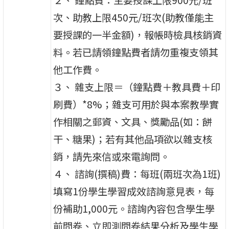
次、助教上限450元/班次(助教僅能主
要授課的一半金額)，報帳時檢具核銷資
料。若已請領鐘點費者請勿重複支領其
他工作費。
３、 雜支上限＝（鐘點費＋教具費＋印
刷費）*8%；雜支可用於與本案教學實
作相關之郵資、文具、獎勵品(如：餅
干、糖果)；若有其他品項欲以雜支核
銷，請先來信或來電詢問。
４、 諮詢(撰稿)費：每班(兩班次為1班)
填寫1份學生學習成效諮詢意見表，每
份補助1,000元。諮詢內容包含學生學
前問卷、立即測問卷結果分析及學生學