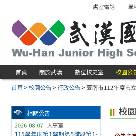
跳
處室電話
學
至
主
要
內
容
區
首頁
關於武漢
數位校史室
校園公
首頁
>
校園公告
>
行政公告
>
臺南市112年度
校
相關公告
2026-08-07
人事室
115學年度第1學期第5階段第1-
公告主