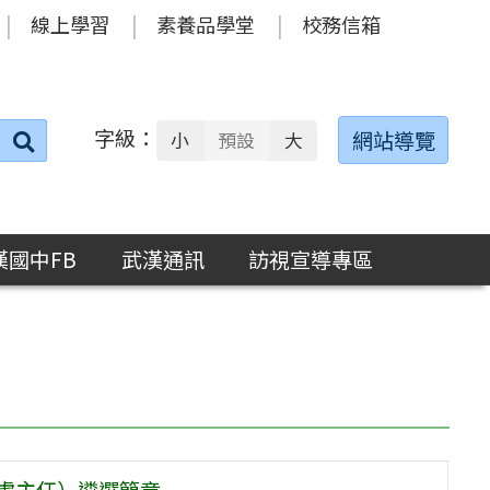
線上學習
素養品學堂
校務信箱
字級：
送出
網站導覽
小
預設
大
搜
尋：
漢國中FB
武漢通訊
訪視宣導專區
備處主任）遴選簡章