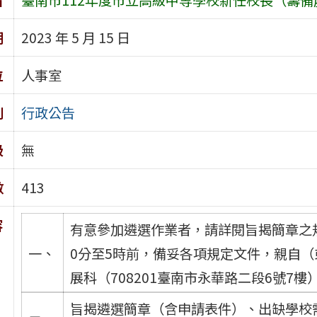
期
2023 年 5 月 15 日
位
人事室
別
行政公告
級
無
數
413
容
有意參加遴選作業者，請詳閱旨揭簡章之規
一、
0分至5時前，備妥各項規定文件，親自
展科（708201臺南市永華路二段6號7
旨揭遴選簡章（含申請表件）、出缺學校