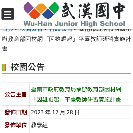
跳
至
選
主
首頁
>
校園公告
>
行政公告
>
臺南市政府教育局承
單
要
辦教育部因材網「因雄崛起」平臺教師研習實施計
內
畫
容
校園公告
區
臺南市政府教育局承辦教育部因材網
公告主旨
「因雄崛起」平臺教師研習實施計畫
發佈日期
2023 年 12 月 28 日
發佈單位
教學組