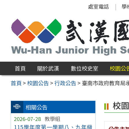
跳
處室電話
學
至
主
要
內
容
區
首頁
關於武漢
數位校史室
校園公
首頁
>
校園公告
>
行政公告
>
臺南市政府教育局
校
相關公告
2026-07-28
教學組
115學年度第一學期八、九年級
公告主