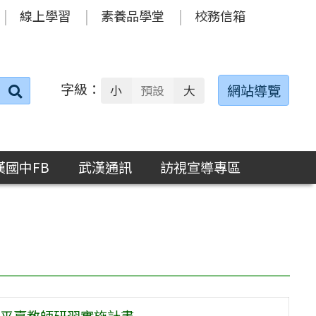
線上學習
素養品學堂
校務信箱
字級：
送出
網站導覽
小
預設
大
搜
尋：
漢國中FB
武漢通訊
訪視宣導專區
平臺教師研習實施計畫