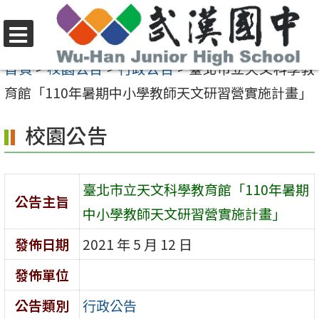
跳
至
選
主
首頁
>
校園公告
>
行政公告
>
臺北市立天文科學教
單
要
育館「110年暑期中小學教師天文研習營實施計畫」
內
校園公告
容
區
臺北市立天文科學教育館「110年暑期
公告主旨
中小學教師天文研習營實施計畫」
發佈日期
2021 年 5 月 12 日
發佈單位
公告類別
行政公告