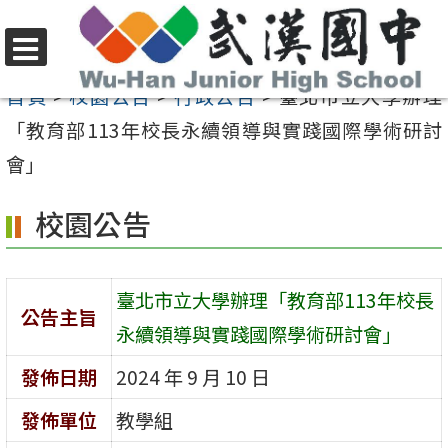
跳
至
選
主
首頁
>
校園公告
>
行政公告
>
臺北市立大學辦理
單
要
「教育部113年校長永續領導與實踐國際學術研討
內
會」
容
校園公告
區
臺北市立大學辦理「教育部113年校長
公告主旨
永續領導與實踐國際學術研討會」
發佈日期
2024 年 9 月 10 日
發佈單位
教學組