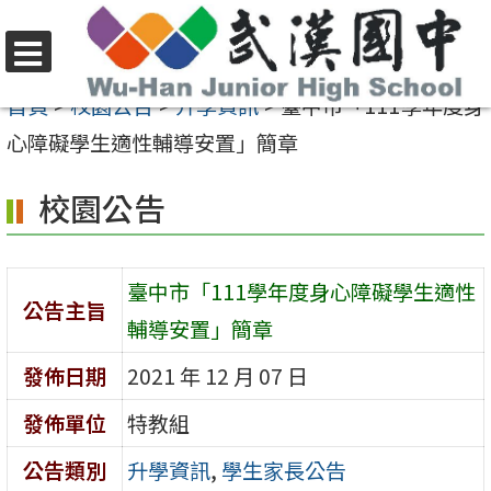
跳
至
選
主
首頁
>
校園公告
>
升學資訊
>
臺中市「111學年度身
單
要
心障礙學生適性輔導安置」簡章
內
校園公告
容
區
臺中市「111學年度身心障礙學生適性
公告主旨
輔導安置」簡章
發佈日期
2021 年 12 月 07 日
發佈單位
特教組
公告類別
升學資訊
,
學生家長公告