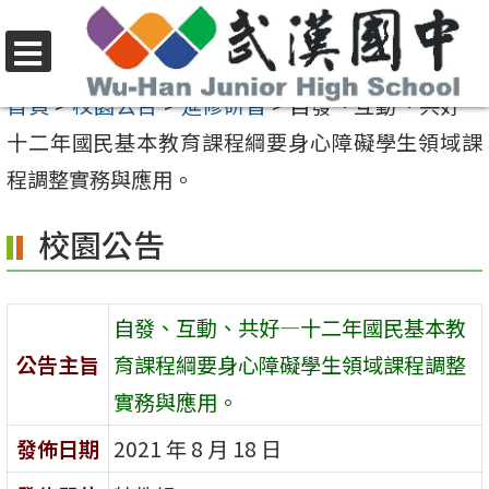
跳
至
選
主
首頁
>
校園公告
>
進修研習
>
自發、互動、共好—
單
要
十二年國民基本教育課程綱要身心障礙學生領域課
內
程調整實務與應用。
容
校園公告
區
自發、互動、共好—十二年國民基本教
公告主旨
育課程綱要身心障礙學生領域課程調整
實務與應用。
發佈日期
2021 年 8 月 18 日