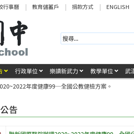
校行事曆
教育儲蓄戶
捐款方式
ENGLISH
告
行政單位
樂讀新武力
教學單位
武
20~2022年度健康99─全國公教健檢方案。
園公告
旨
聯新國際醫院辦理2020~2022年度健康99─全