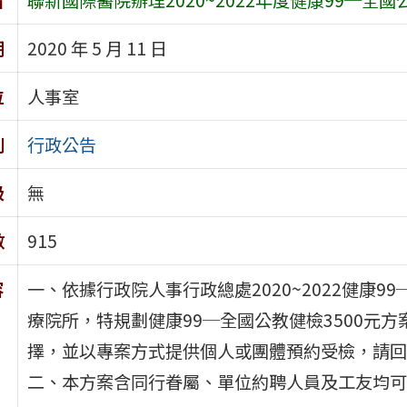
期
2020 年 5 月 11 日
位
人事室
別
行政公告
級
無
數
915
容
一、依據行政院人事行政總處2020~2022健康
療院所，特規劃健康99─全國公教健檢3500元方
擇，並以專案方式提供個人或團體預約受檢，請回
二、本方案含同行眷屬、單位約聘人員及工友均可