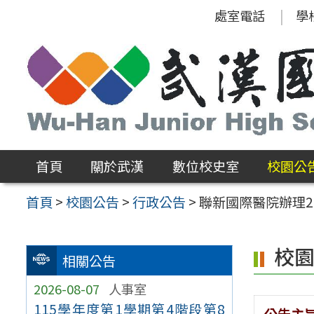
跳
處室電話
學
至
主
要
內
容
區
首頁
關於武漢
數位校史室
校園公
首頁
>
校園公告
>
行政公告
>
聯新國際醫院辦理20
校
相關公告
2026-08-07
人事室
115學年度第1學期第4階段第8
公告主