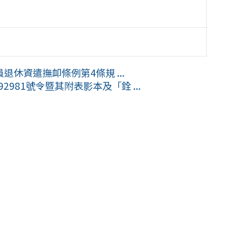
休資遣撫卹條例第4條規 ...
92981號令暨其附表影本及「銓 ...