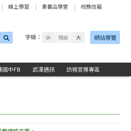
線上學習
素養品學堂
校務信箱
字級：
送出
網站導覽
小
預設
大
搜
尋：
漢國中FB
武漢通訊
訪視宣導專區
國公教健檢方案。