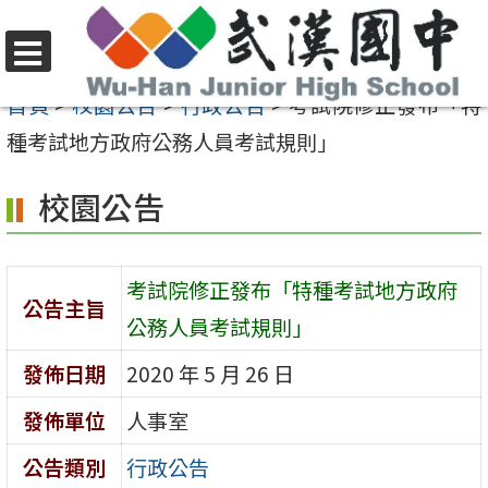
跳
至
選
主
首頁
>
校園公告
>
行政公告
>
考試院修正發布「特
單
要
種考試地方政府公務人員考試規則」
內
校園公告
容
區
考試院修正發布「特種考試地方政府
公告主旨
公務人員考試規則」
發佈日期
2020 年 5 月 26 日
發佈單位
人事室
公告類別
行政公告