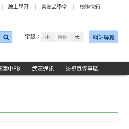
線上學習
素養品學堂
校務信箱
字級：
送出
網站導覽
小
預設
大
搜
尋：
漢國中FB
武漢通訊
訪視宣導專區