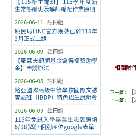
【115新生編班】115學年度新
生常態編班及導師編配作業原則
2026-06-11
註冊組
原民局LINE官方帳號已於115年
3月正式上線
2026-06-09
註冊組
【羅慧夫顱顏基金會得福獎助學
相關附
金】申請辦法
2026-06-05
註冊組
路亞國際高級中等學校國際文憑
【2
實驗班（IBDP）特色招生說明會
【2
2026-06-03
註冊組
115年免試入學畢業生志願選填
6/18(四)+個別序位google表單