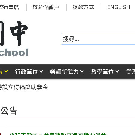
校行事曆
教育儲蓄戶
捐款方式
ENGLISH
告
行政單位
樂讀新武力
教學單位
武
特設立得福獎助學金
園公告
旨
羅慧夫顱顏基金會特設立得福獎助學金