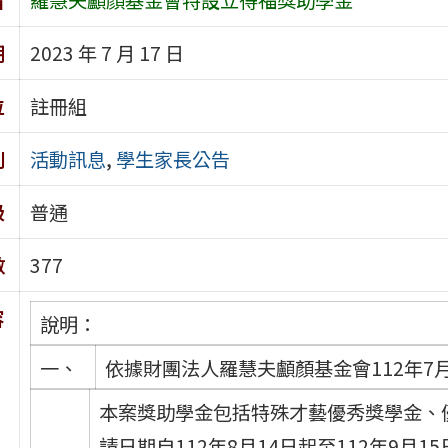
期
2023 年 7 月 17 日
位
註冊組
別
活動訊息
,
學生家長公告
級
普通
數
377
容
說明：
一、
依據財團法人羅慧夫顱顏基金會112年7月
本案獎助學金包括特殊才藝優秀獎學金、
請日期自112年8月14日起至112年9