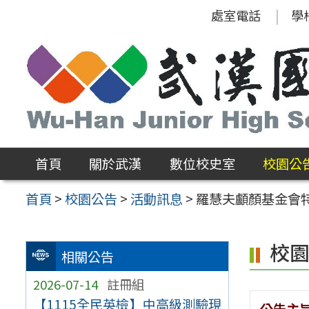
跳
處室電話
學
至
主
要
內
容
區
首頁
關於武漢
數位校史室
校園公
首頁
>
校園公告
>
活動訊息
>
羅慧夫顱顏基金會
校
相關公告
2026-07-14
註冊組
【1115全民英檢】中高級測驗現
公告主