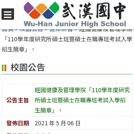
跳
至
選
主
首頁
>
校園公告
>
進修研習
>
經國健康及管理學院
單
要
「110學年度研究所碩士班暨碩士在職專班考試入學
內
招生簡章」，
容
校園公告
區
經國健康及管理學院「110學年度研究
公告主旨
所碩士班暨碩士在職專班考試入學招
生簡章」，
發佈日期
2021 年 5 月 06 日