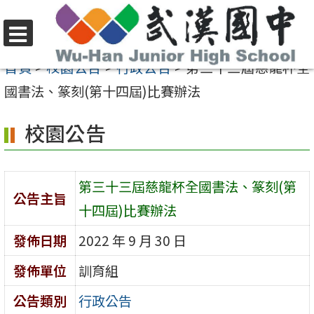
跳
至
選
主
首頁
>
校園公告
>
行政公告
>
第三十三屆慈龍杯全
單
要
國書法、篆刻(第十四屆)比賽辦法
內
校園公告
容
區
第三十三屆慈龍杯全國書法、篆刻(第
公告主旨
十四屆)比賽辦法
發佈日期
2022 年 9 月 30 日
發佈單位
訓育組
公告類別
行政公告