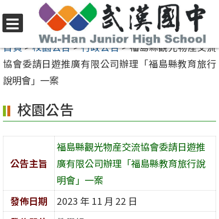
跳
至
選
主
首頁
>
校園公告
>
行政公告
>
福島縣觀光物産交流
單
要
協會委請日遊推廣有限公司辦理「福島縣教育旅行
內
說明會」一案
容
校園公告
區
福島縣觀光物産交流協會委請日遊推
公告主旨
廣有限公司辦理「福島縣教育旅行說
明會」一案
發佈日期
2023 年 11 月 22 日