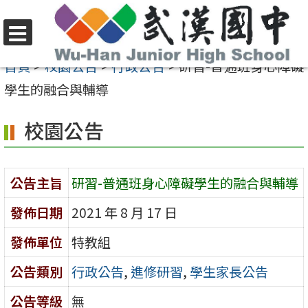
跳
至
選
主
首頁
>
校園公告
>
行政公告
>
研習-普通班身心障礙
單
要
學生的融合與輔導
內
校園公告
容
區
公告主旨
研習-普通班身心障礙學生的融合與輔導
發佈日期
2021 年 8 月 17 日
發佈單位
特教組
公告類別
行政公告
,
進修研習
,
學生家長公告
公告等級
無