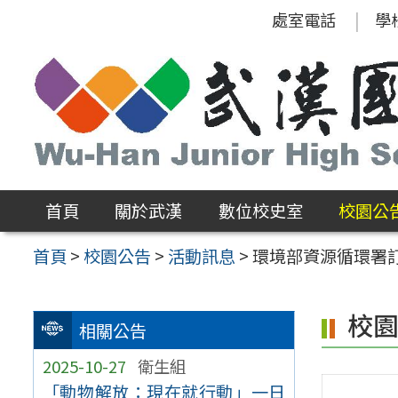
跳
處室電話
學
至
主
要
內
容
區
首頁
關於武漢
數位校史室
校園公
首頁
>
校園公告
>
活動訊息
>
環境部資源循環署訂
校
相關公告
2025-10-27
衛生組
「動物解放：現在就行動」一日