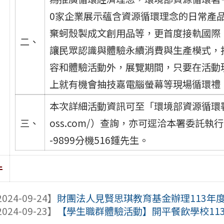
0家企業展示蘊含資源循環理念的日常產
棄蚵殼製成文創用品等，更首度接軌國際
二、
讓民眾認識與體驗永續消費與生產模式，
容和體驗活動外，展覽期間，只要在活動
上就有機會抽技嘉電腦螢幕等現場循環禮
本次詳細活動資訊可至「環境部資源循環署」臉書粉
三、
oss.com/）查詢，亦可逕洽本署委託執
-9899分機516鍾先生。
件
024-09-24】
財團法人見賢思琪教育基金辦理113年度
024-09-23】
【學生職群體驗活動】開平餐飲學校11