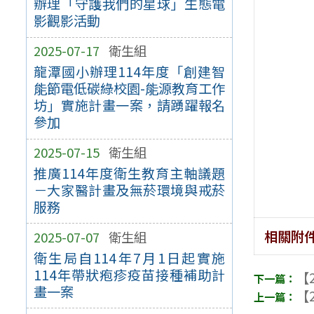
辦理「守護我們的星球」生態電
影觀影活動
2025-07-17
衛生組
龍潭國小辦理114年度「創建智
能節電低碳綠校園-能源教育工作
坊」實施計畫一案，請踴躍報名
參加
2025-07-15
衛生組
推廣114年度衛生教育主軸議題
－大家醫計畫及無菸環境與戒菸
服務
相關附
2025-07-07
衛生組
衛生局自114年7月1日起實施
114年帶狀疱疹疫苗接種補助計
【2
畫一案
【2