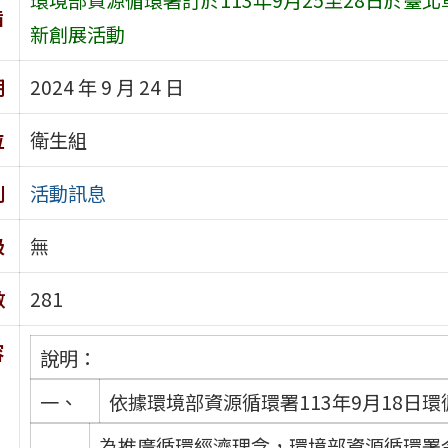
旨
新創展活動
期
2024 年 9 月 24 日
位
衛生組
別
活動訊息
級
無
數
281
容
說明：
一、
依據環境部資源循環署113年9月18日環循
為推廣循環經濟理念，環境部資源循環署