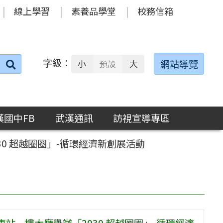
線上學習
素養品學堂
校務信箱
字級：
送出
網站導覽
小
預設
大
搜
尋：
漢國中FB
武漢通訊
訪視宣導專區
30 超越圈圈」-循環經濟新創展活動
車站一樓大廳舉辦「2030 超越圈圈」-循環經濟