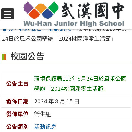
跳
至
選
主
首頁
>
校園公告
>
活動訊息
>
環境保護局113年8月
單
要
24日於風禾公園舉辦「2024桃園淨零生活節」
內
校園公告
容
區
環境保護局113年8月24日於風禾公園
公告主旨
舉辦「2024桃園淨零生活節」
發佈日期
2024 年 8 月 15 日
發佈單位
衛生組
公告類別
活動訊息