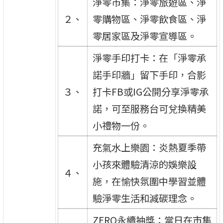
淨零市集：淨零旅遊區、淨
２、
零購物區、淨零飲食區、淨
零居家區及淨零宣導區。
淨零手印打卡：在「淨零承
諾手印牆」留下手印，合影
３、
打卡FB或IG公開分享淨零承
諾，可至服務台可兌換精美
小禮物一份。
充氣水上樂園：炎熱夏季帶
小孩來體驗清涼的娛樂設
４、
施，在愉快氛圍中學習並體
驗淨零生活和減碳理念。
ZERO永續抽獎：當日在市集