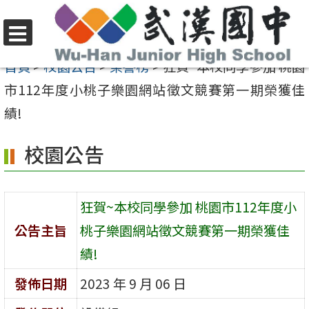
跳
至
選
主
首頁
>
校園公告
>
榮譽榜
>
狂賀~本校同學參加 桃園
單
要
市112年度小桃子樂園網站徵文競賽第一期榮獲佳
內
績!
容
校園公告
區
狂賀~本校同學參加 桃園市112年度小
公告主旨
桃子樂園網站徵文競賽第一期榮獲佳
績!
發佈日期
2023 年 9 月 06 日