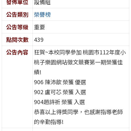
發佈單位
設備組
公告類別
榮譽榜
公告等級
重要
點閱次數
439
公告內容
狂賀~本校同學參加 桃園市112年度小
桃子樂園網站徵文競賽第一期榮獲佳
績!
906 陳沛歆 榮獲 優選
902 盧可芯 榮獲 入選
904趙詩祈 榮獲 入選
恭喜以上得獎同學，也感謝指導老師
的辛勤指導!