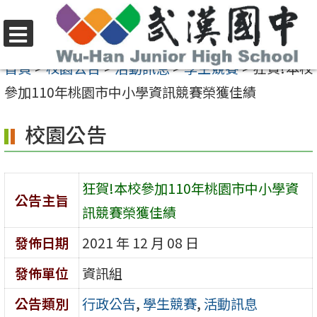
跳
至
選
主
首頁
>
校園公告
>
活動訊息
>
學生競賽
>
狂賀!本校
單
要
參加110年桃園市中小學資訊競賽榮獲佳績
內
校園公告
容
區
狂賀!本校參加110年桃園市中小學資
公告主旨
訊競賽榮獲佳績
發佈日期
2021 年 12 月 08 日
發佈單位
資訊組
公告類別
行政公告
,
學生競賽
,
活動訊息