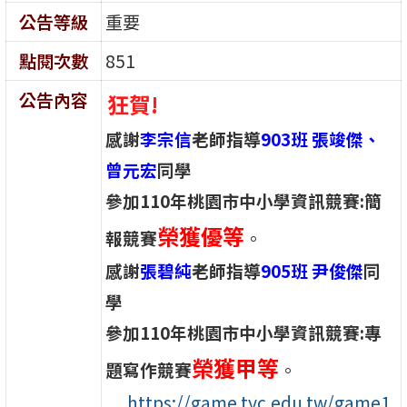
公告等級
重要
點閱次數
851
公告內容
狂賀!
感謝
李宗信
老師指導
903班 張竣傑、
曾元宏
同學
參加110年桃園市中小學資訊競賽:簡
榮獲優等
報競賽
。
感謝
張碧純
老師指導
905班 尹俊傑
同
學
參加110年桃園市中小學資訊競賽:專
榮獲甲等
題寫作競賽
。
https://game.tyc.edu.tw/game1