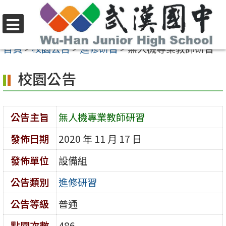
跳
至
選
主
首頁
>
校園公告
>
進修研習
>
無人機專業教師研習
單
要
校園公告
內
容
區
公告主旨
無人機專業教師研習
發佈日期
2020 年 11 月 17 日
發佈單位
設備組
公告類別
進修研習
公告等級
普通
點閱次數
486