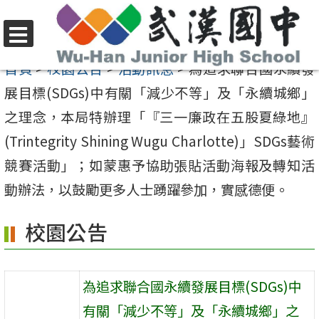
跳
至
選
主
首頁
>
校園公告
>
活動訊息
>
為追求聯合國永續發
單
要
展目標(SDGs)中有關「減少不等」及「永續城鄉」
內
之理念，本局特辦理「『三一廉政在五股夏綠地』
容
(Trintegrity Shining Wugu Charlotte)」SDGs藝術
區
競賽活動」；如蒙惠予協助張貼活動海報及轉知活
動辦法，以鼓勵更多人士踴躍參加，實感德便。
校園公告
為追求聯合國永續發展目標(SDGs)中
有關「減少不等」及「永續城鄉」之