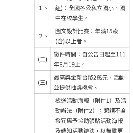
１、
組)：全國各公私立國小、國
中在校學生。
圖文設計比賽：年滿15歲
２、
(含)以上者。
徵件時間：自公告日起至111
(二)
年8月19止。
最高獎金新台幣2萬元，活動
(三)
並提供抽獎機會。
檢送活動海報（附件1）及活
動辦法（附件2）；懇請不吝
撥冗惠予協助張貼活動海報
及轉知活動辦法，以鼓勵更