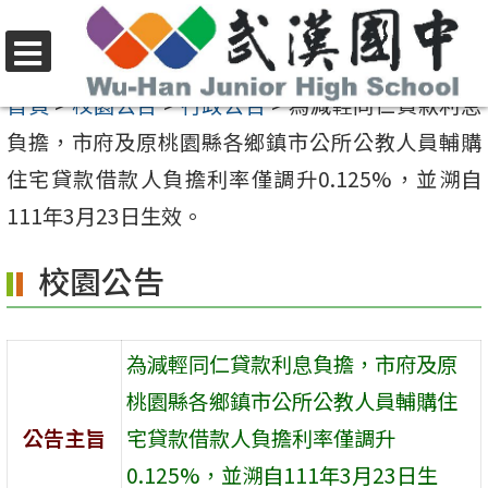
跳
至
選
主
首頁
>
校園公告
>
行政公告
>
為減輕同仁貸款利息
單
要
負擔，市府及原桃園縣各鄉鎮市公所公教人員輔購
內
住宅貸款借款人負擔利率僅調升0.125%，並溯自
容
111年3月23日生效。
區
校園公告
為減輕同仁貸款利息負擔，市府及原
桃園縣各鄉鎮市公所公教人員輔購住
公告主旨
宅貸款借款人負擔利率僅調升
0.125%，並溯自111年3月23日生