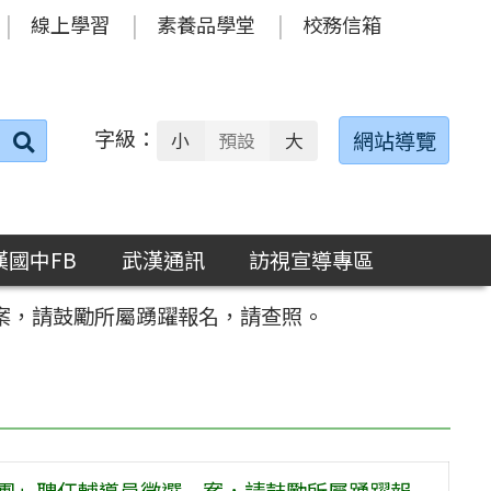
線上學習
素養品學堂
校務信箱
字級：
送出
網站導覽
小
預設
大
搜
尋：
漢國中FB
武漢通訊
訪視宣導專區
案，請鼓勵所屬踴躍報名，請查照。
導團」聘任輔導員徵選一案，請鼓勵所屬踴躍報