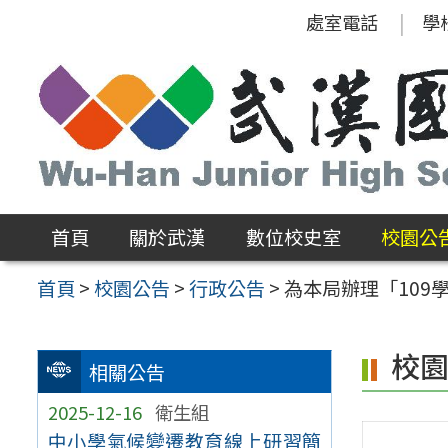
跳
處室電話
學
至
主
要
內
容
區
首頁
關於武漢
數位校史室
校園公
首頁
>
校園公告
>
行政公告
>
為本局辦理「10
校
相關公告
2025-12-16
衛生組
中小學氣候變遷教育線上研習簡