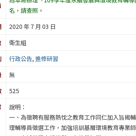
旨
名，請查照。
期
2020 年 7 月 03 日
位
衛生組
別
行政公告
,
進修研習
級
無
數
525
容
說明：
一、為徵聘有服務熱忱之教育工作同仁加入旨揭輔
理輔導員徵選工作，加強培訓基層環境教育專業師