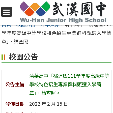
跳
至
選
主
首頁
>
校園公告
>
升學資訊
>
清華高中「桃連區111
單
要
學年度高級中等學校特色招生專業群科甄選入學簡
內
章｣，請查照。
容
校園公告
區
清華高中「桃連區111學年度高級中等
公告主旨
學校特色招生專業群科甄選入學簡
章｣，請查照。
發佈日期
2022 年 2 月 15 日