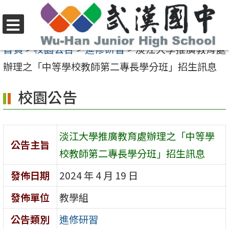
跳
至
選
主
首頁
>
校園公告
>
進修研習
>
淡江大學推廣教育處
單
要
辦理之「中等學校教師第二專長學分班」招生訊息
內
校園公告
容
區
淡江大學推廣教育處辦理之「中等學
公告主旨
校教師第二專長學分班」招生訊息
發佈日期
2024 年 4 月 19 日
發佈單位
教學組
公告類別
進修研習