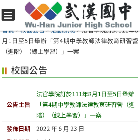
跳
至
選
主
首頁
>
校園公告
>
活動訊息
>
法官學院訂於111年8
單
要
月1日至5日舉辦「第4期中學教師法律教育研習營
內
（進階）（線上學習）」一案
容
校園公告
區
法官學院訂於111年8月1日至5日舉辦
公告主旨
「第4期中學教師法律教育研習營（進
階）（線上學習）」一案
發佈日期
2022 年 6 月 23 日