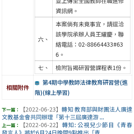
並上傳至全國教師在職進修
資訊網。
本案倘有未竟事宜，請逕洽
該學院承辦人員王耀慶，聯
六、
絡電話：02-88664433#63
6。
七、
檢附旨揭研習營課程表1份。
第4期中學教師法律教育研習營(進
相關附件
階)(線上學習)
【2022-06-23】
轉知 教育部與財團法人廣達
文教基金會共同辦理「第十三屆廣達游 ...
【2022-06-22】
轉知: 公視兒少節目《青春
發言人》將於6月24日晚間9點推出「青 ...