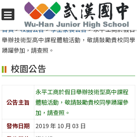
跳
至
選
主
首頁
>
校園公告
>
學生家長公告
>
永平工商於假日
單
要
舉辦技術型高中課程體驗活動，敬請鼓勵貴校同學
內
踴躍參加，請查照。
容
校園公告
區
永平工商於假日舉辦技術型高中課程
公告主旨
體驗活動，敬請鼓勵貴校同學踴躍參
加，請查照。
發佈日期
2019 年 10 月 03 日