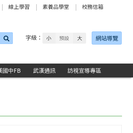
線上學習
素養品學堂
校務信箱
字級：
送出
網站導覽
小
預設
大
搜
尋：
漢國中FB
武漢通訊
訪視宣導專區