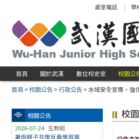
跳
處室電話
學
至
主
要
內
容
區
首頁
關於武漢
數位校史室
校園公
首頁
>
校園公告
>
行政公告
>
水域安全宣導，強
校
相關公告
2026-07-24
生教組
暑假親子共學反毒學習單
公告主