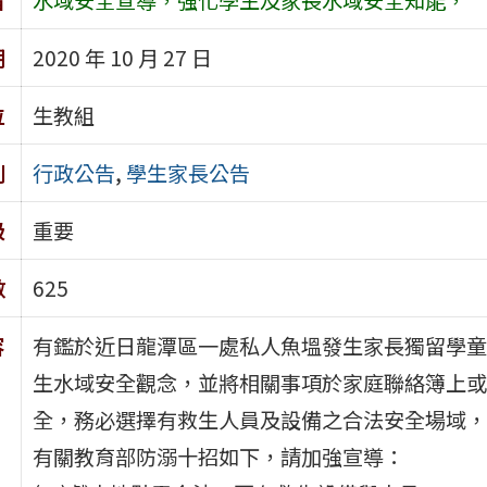
期
2020 年 10 月 27 日
位
生教組
別
行政公告
,
學生家長公告
級
重要
數
625
容
有鑑於近日龍潭區一處私人魚塭發生家長獨留學童
生水域安全觀念，並將相關事項於家庭聯絡簿上或
全，務必選擇有救生人員及設備之合法安全場域，
有關教育部防溺十招如下，請加強宣導：