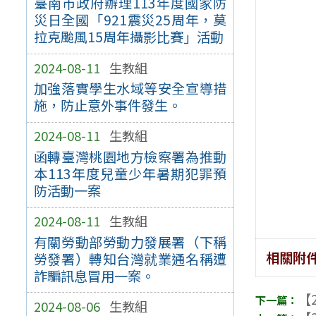
臺南市政府辦理113年度國家防
災日全國「921震災25周年，莫
拉克颱風15周年攝影比賽」活動
2024-08-11
生教組
加強落實學生水域等安全宣導措
施，防止意外事件發生。
2024-08-11
生教組
函轉臺灣桃園地方檢察署為推動
本113年度兒童少年暑期犯罪預
防活動一案
2024-08-11
生教組
有關勞動部勞動力發展署（下稱
相關附
勞發署）轉知台灣就業通名稱遭
詐騙訊息冒用一案。
【2
2024-08-06
生教組