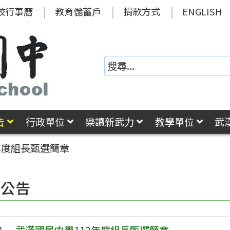
校行事曆
教育儲蓄戶
捐款方式
ENGLISH
告
行政單位
樂讀新武力
教學單位
武
年度組長甄選簡章
園公告
旨
武漢國民中學112年度組長甄選簡章