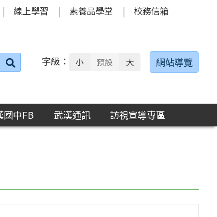
線上學習
素養品學堂
校務信箱
字級：
送出
網站導覽
小
預設
大
搜
尋：
漢國中FB
武漢通訊
訪視宣導專區