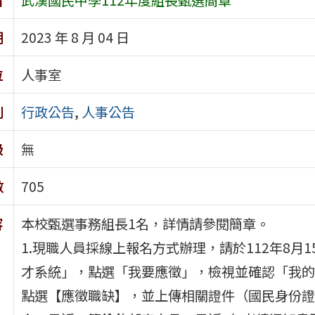
期
2023 年 8 月 04 日
位
人事室
別
行政公告
,
人事公告
級
無
數
705
容
本校甄選事務組長1名，詳情請參閱簡章。
1.現職人員採線上報名方式辦理，請於112年8
才系統」，點選「我要應徵」，檢視並確認「我的
點選【應徵職缺】，並上傳相關證件（國民身份證