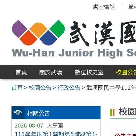
跳
處室電話
學
至
主
要
內
容
區
首頁
關於武漢
數位校史室
校園公
首頁
>
校園公告
>
行政公告
>
武漢國民中學112
校
相關公告
2026-08-07
人事室
115學年度第1學期第5階段第1-
公告主