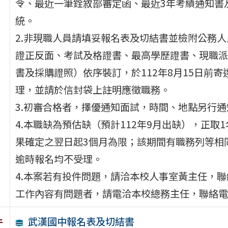
令、最近一筆銓敘部審定函、最近3年考績通知書及
統。
2.非現職人員請填妥報名表及切結書並檢附公務
證正反面、考試及格證書、最高學歷證書、現職派
書及採購證照）依序裝訂，於112年8月15日前
理，並請於信封袋上註明應徵職務。
3.初審合格者，擇優通知面試，時間、地點另行
4.本職缺為預估缺（預計112年9月出缺），正
果確定之翌日起3個月為限；該期間有職務列等相
逾時報名均不受理。
4.本案若有投件問題，請洽本校人事室黃主任，聯絡電
工作內容有問題者，請電洽本校總務主任，聯絡電話：0
武漢國中報名表及切結書
件