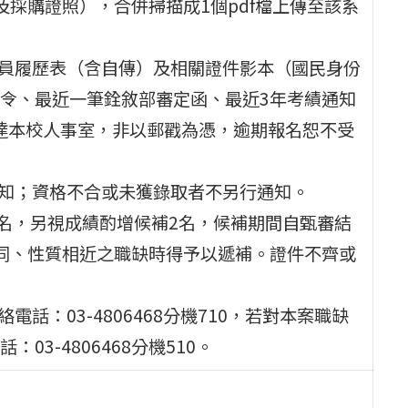
採購證照），合併掃描成1個pdf檔上傳至該系
人員履歷表（含自傳）及相關證件影本（國民身份
令、最近一筆銓敘部審定函、最近3年考績通知
寄達本校人事室，非以郵戳為憑，逾期報名恕不受
通知；資格不合或未獲錄取者不另行通知。
取1名，另視成績酌增候補2名，候補期間自甄審結
同、性質相近之職缺時得予以遞補。證件不齊或
話：03-4806468分機710，若對本案職缺
3-4806468分機510。