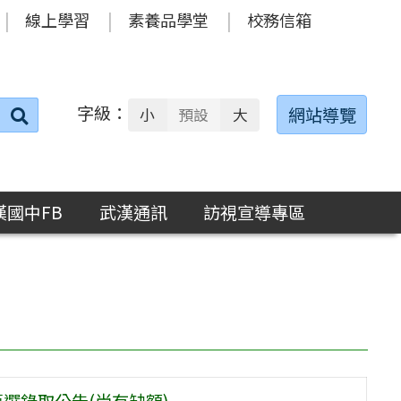
線上學習
素養品學堂
校務信箱
字級：
送出
網站導覽
小
預設
大
搜
尋：
漢國中FB
武漢通訊
訪視宣導專區
甄選錄取公告(尚有缺額)