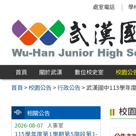
跳
處室電話
學
至
主
要
內
容
區
首頁
關於武漢
數位校史室
校園公
首頁
>
校園公告
>
行政公告
>
武漢國中113學年
校
相關公告
2026-08-07
人事室
115學年度第1學期第5階段第1-
公告主