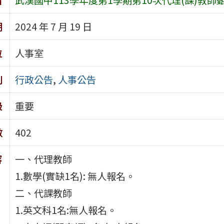
期
2024 年 7 月 19 日
位
人事室
別
行政公告
,
人事公告
級
重要
數
402
容
一、代理教師
1.數學(實缺1名): 無人報名。
二、代課教師
1.英文科1名:無人報名。